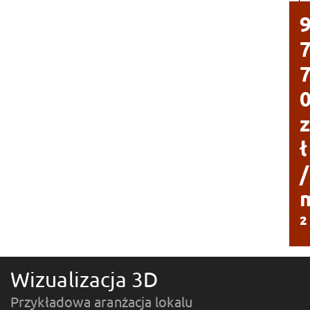
ł
/
²
Wizualizacja 3D
Przykładowa aranżacja lokalu