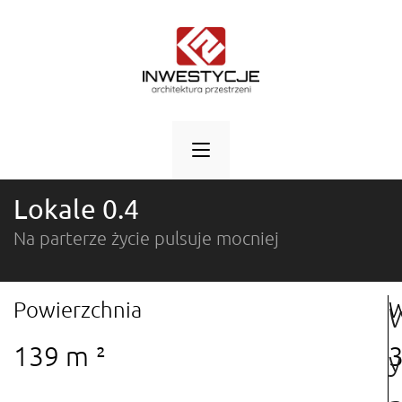
Lokale 0.4
Na parterze życie pulsuje mocniej
Powierzchnia
W
139 m ²
y