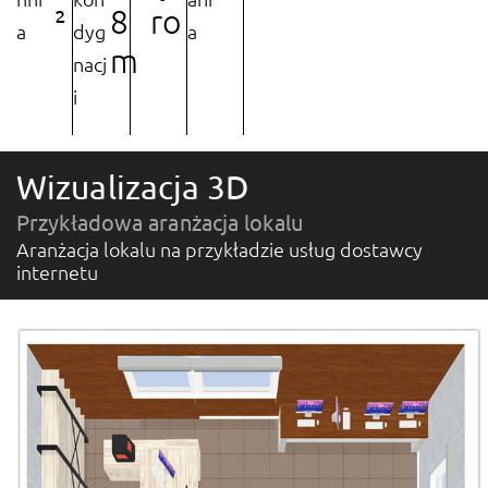
²
8
ro
a
dyg
a
m
nacj
i
Wizualizacja 3D
Przykładowa aranżacja lokalu
Aranżacja lokalu na przykładzie usług dostawcy
internetu