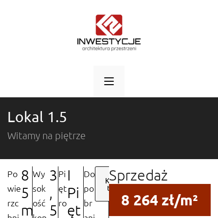
Lokal 1.5
Witamy na piętrze
8
3
I
Sprzedaż
Po
Wy
Pi
Do
Kliknij
wie
sok
ęt
po
tutaj
5
,
Pi
8 264 zł/m²
rzc
ość
ro
br
m
5
ęt
hni
kon
ani